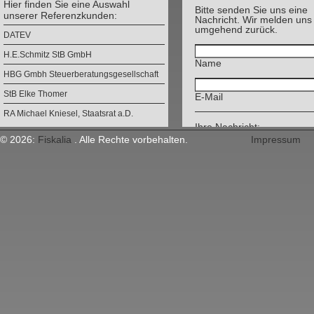
Hier finden Sie eine Auswahl
Bitte senden Sie uns eine
unserer Referenzkunden:
Nachricht. Wir melden uns
umgehend zurück.
DATEV
H.E.Schmitz StB GmbH
Name
HBG Gmbh Steuerberatungsgesellschaft
StB Elke Thomer
E-Mail
RA Michael Kniesel, Staatsrat a.D.
Ihre Nachricht:
StB Hans-Josef Linnkamp
© 2026:
Fiskalia
. Alle Rechte vorbehalten.
Impressum
Codewalk ICT Consultung
Michael Weise, Projektentwicklung
Domainprovider